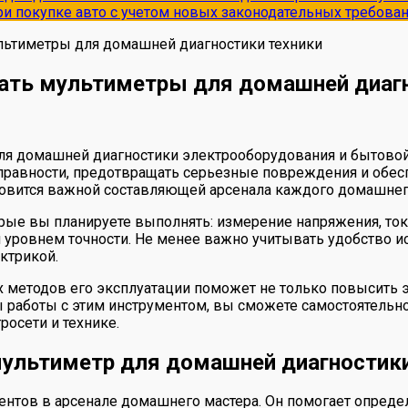
и покупке авто с учетом новых законодательных требова
льтиметры для домашней диагностики техники
вать мультиметры для домашней диагн
 домашней диагностики электрооборудования и бытовой 
равности, предотвращать серьезные повреждения и обесп
овится важной составляющей арсенала каждого домашнег
рые вы планируете выполнять: измерение напряжения, тока
уровнем точности. Не менее важно учитывать удобство ис
ктрикой.
методов его эксплуатации поможет не только повысить э
ы работы с этим инструментом, вы сможете самостоятельн
осети и технике.
мультиметр для домашней диагностик
нтов в арсенале домашнего мастера. Он помогает определ