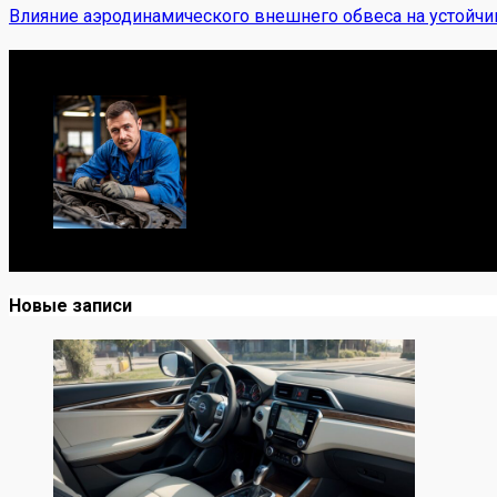
Влияние аэродинамического внешнего обвеса на устойчи
Обо мне
Я механик с 10-летним опытом, знаю автомобили от А до
Новые записи