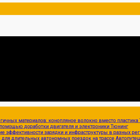
огичных материалов: конопляное волокно вместо пластика
с помощью доработки двигателя и электроники
Тюнинг
ие эффективности зарядки и инфраструктуры в разных ре
и для длительных автономных поездок на трассе
Автопуте