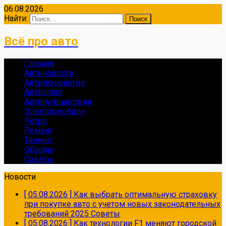
06.08.2026
Найти:
Всё про авто
Главная
Автоновости
Автотехнологии
Автоспорт
Автопутешествия
Электромобили
Ретро
Ремонт
Тюнинг
Обзоры
Советы
Новости
[ 05.08.2026 ]
Как выбрать оптимальную страховку
при покупке авто с учетом новых законодательных
требований 2025
Советы
[ 05.08.2026 ]
Как технологии F1 меняют городской