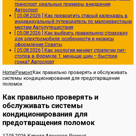
транспорт: реальные примеры внедрения
Автоспорт
[ 05.08.2026 ]
Как превратить старый календарь в
индивидуальный путеводитель по малоизвестным
местам
Автопутешествия
[ 05.08.2026 ]
Как выбрать правильную страховку
для электромобиля: особенности и нюансы
оформления
Советы
[ 05.08.2026 ]
Как экология меняет стратегии пит-
стопов в Формуле 1: меньше шин – быстрее
гонка?
Автоспорт
Home
Ремонт
Как правильно проверять и обслуживать
системы кондиционирования для предотвращения
поломок
Как правильно проверять и
обслуживать системы
кондиционирования для
предотвращения поломок
17.05.2026
Кирилл Алексеев
Ремонт