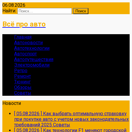
06.08.2026
Найти:
Всё про авто
Главная
Автоновости
Автотехнологии
Автоспорт
Автопутешествия
Электромобили
Ретро
Ремонт
Тюнинг
Обзоры
Советы
Новости
[ 05.08.2026 ]
Как выбрать оптимальную страховку
при покупке авто с учетом новых законодательных
требований 2025
Советы
[ 05.08.2026 ]
Как технологии F1 меняют городской