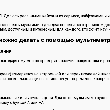
 Я. Делюсь реальными кейсами из сервиса, лайфхаками и ч
спользовать мультиметр для диагностики электросистем до
ным, доступным и интересным для каждого, кто хочет науч
 можно делать с помощью мультимет
жения
Благодаря ему можно проверить наличие напряжения в розе
ареек) измеряется на встроенной или переключаемой шкал
лектросистемах чаще всего интересует переменное напряже
 замыкание или утечка в цепи. Для этого мультиметр нужно
алу с буквой A или мА.