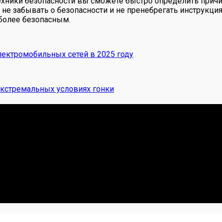
ехники безопасности вы сможете быстро определить причи
не забывать о безопасности и не пренебрегать инструкция
 более безопасным.
лектромобильных сетей в 2025 году
экстремальных условиях гонки
 Я. Делюсь реальными кейсами из сервиса, лайфхаками и ч