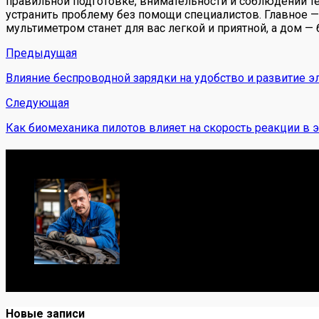
правильной подготовке, внимательности и соблюдении т
устранить проблему без помощи специалистов. Главное — 
мультиметром станет для вас легкой и приятной, а дом —
Предыдущая
Влияние беспроводной зарядки на удобство и развитие э
Следующая
Как биомеханика пилотов влияет на скорость реакции в 
Обо мне
Я механик с 10-летним опытом, знаю автомобили от А до
Новые записи