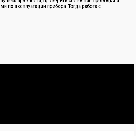
ну неисправности, проверить состояние проводки и
ми по эксплуатации прибора. Тогда работа с
естными мнениями о запчастях.