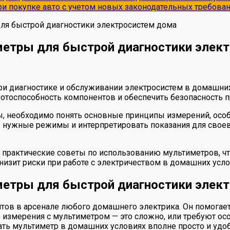
и покупке авто с учетом новых законодательных требова
ля быстрой диагностики электросистем дома
метры для быстрой диагностики элек
 диагностике и обслуживании электросистем в домашних 
ботоспособность компонентов и обеспечить безопасность 
 необходимо понять основные принципы измерений, особ
ть нужные режимы и интерпретировать показания для сво
практические советы по использованию мультиметров, чт
низит риски при работе с электричеством в домашних усло
метры для быстрой диагностики элек
тов в арсенале любого домашнего электрика. Он помогае
о измерения с мультиметром — это сложно, или требуют ос
ть мультиметр в домашних условиях вполне просто и удоб