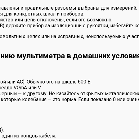
ставлены и правильные разъемы выбраны для измерений.
 для конкретных шкал и приборов.
йство или цепь отключены, если это возможно.
) держите прибор за изоляционные рукоятки, избегайте к
ковольтных цепях или на исправных, неиспользуемых участ
анию мультиметра в домашних услови
й или AC). Обычно это на шкале 600 В.
нездо VΩmA или V.
черный — к другому. Не касайтесь открытых металлических
екоторые колебания — это норма. Если показано 0 или очен
).
 один из концов кабеля.