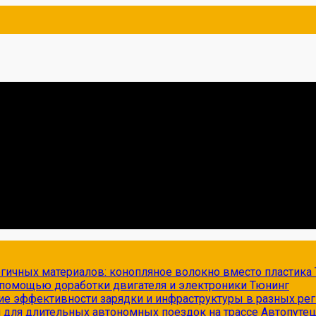
огичных материалов: конопляное волокно вместо пластика
с помощью доработки двигателя и электроники
Тюнинг
ие эффективности зарядки и инфраструктуры в разных ре
и для длительных автономных поездок на трассе
Автопуте