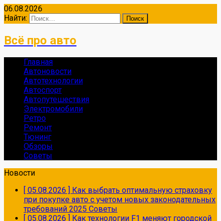
06.08.2026
Найти:
Всё про авто
Главная
Автоновости
Автотехнологии
Автоспорт
Автопутешествия
Электромобили
Ретро
Ремонт
Тюнинг
Обзоры
Советы
Новости
[ 05.08.2026 ]
Как выбрать оптимальную страховку
при покупке авто с учетом новых законодательных
требований 2025
Советы
[ 05.08.2026 ]
Как технологии F1 меняют городской