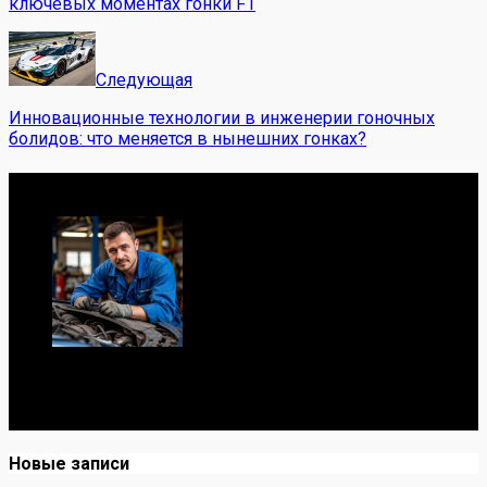
ключевых моментах гонки F1
Следующая
Инновационные технологии в инженерии гоночных
болидов: что меняется в нынешних гонках?
Обо мне
Я механик с 10-летним опытом, знаю автомобили от А
до Я. Делюсь реальными кейсами из сервиса,
лайфхаками и честными мнениями о запчастях.
Новые записи