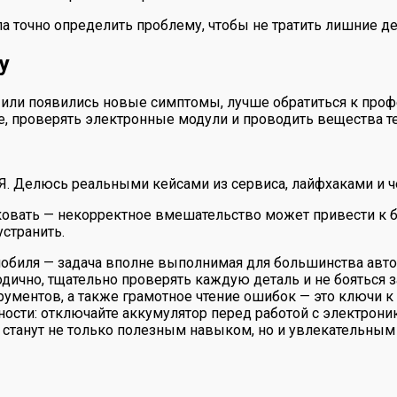
ла точно определить проблему, чтобы не тратить лишние де
у
 или появились новые симптомы, лучше обратиться к про
 проверять электронные модули и проводить вещества тес
 Я. Делюсь реальными кейсами из сервиса, лайфхаками и ч
рисковать — некорректное вмешательство может привести 
странить.
обиля — задача вполне выполнимая для большинства авто
одично, тщательно проверять каждую деталь и не бояться 
рументов, а также грамотное чтение ошибок — это ключи
ности: отключайте аккумулятор перед работой с электрони
т станут не только полезным навыком, но и увлекательны