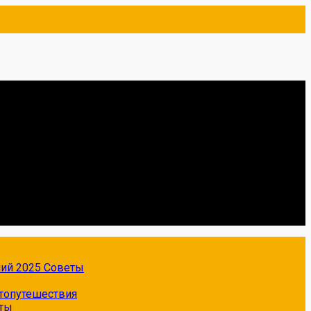
ний 2025
Советы
топутешествия
ты