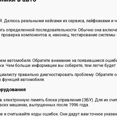
 Я. Делюсь реальными кейсами из сервиса, лайфхаками и ч
ть определенной последовательности. Обычно она включа
 проверка компонентов и, наконец, тестирование системы
ием автомобиля. Обратите внимание на появившиеся ошибк
и. Чем больше информации вы соберете, тем легче будет п
иалисту правильно диагностировать проблему. Обратите о
х функций автомобиля.
орудования
электронную память блока управления (ЭБУ). Для их счи
 всех машинах, выпущенных после 1996 года.
е и считывайте коды ошибок. Они дадут вам точное указа