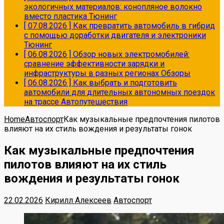
экологичных материалов: конопляное волокно
вместо пластика
Тюнинг
[ 07.08.2026 ]
Как превратить автомобиль в гибрид
с помощью доработки двигателя и электроники
Тюнинг
[ 06.08.2026 ]
Обзор новых электромобилей:
сравнение эффективности зарядки и
инфраструктуры в разных регионах
Обзоры
[ 06.08.2026 ]
Как выбрать и подготовить
автомобили для длительных автономных поездок
на трассе
Автопутешествия
Home
Автоспорт
Как музыкальные предпочтения пилотов
влияют на их стиль вождения и результаты гонок
Как музыкальные предпочтения
пилотов влияют на их стиль
вождения и результаты гонок
22.02.2026
Кирилл Алексеев
Автоспорт