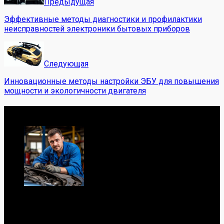
Предыдущая
Эффективные методы диагностики и профилактики
неисправностей электроники бытовых приборов
Следующая
Инновационные методы настройки ЭБУ для повышения
мощности и экологичности двигателя
Обо мне
Я механик с 10-летним опытом, знаю автомобили от А
до Я. Делюсь реальными кейсами из сервиса,
лайфхаками и честными мнениями о запчастях.