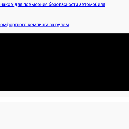
наков для повысения безопасности автомобиля
комфортного кемпинга за рулем
 Я. Делюсь реальными кейсами из сервиса, лайфхаками и ч