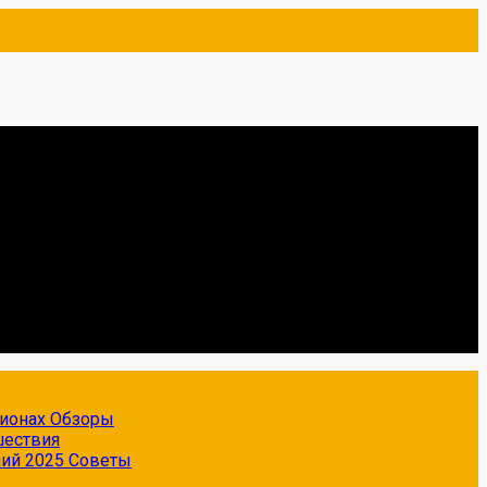
гионах
Обзоры
шествия
ний 2025
Советы