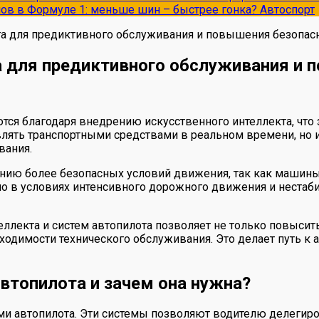
опов в Формуле 1: меньше шин – быстрее гонка?
Автоспорт
та для предиктивного обслуживания и повышения безопас
а для предиктивного обслуживания и 
я благодаря внедрению искусственного интеллекта, что 
лять транспортными средствами в реальном времени, но и
вания.
анию более безопасных условий движения, так как машин
но в условиях интенсивного дорожного движения и нестаб
еллекта и систем автопилота позволяет не только повысит
ходимости технического обслуживания. Это делает путь 
втопилота и зачем она нужна?
 автопилота. Эти системы позволяют водителю делегиров