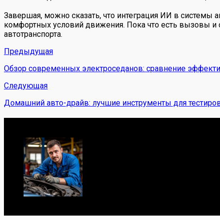
Завершая, можно сказать, что интеграция ИИ в системы 
комфортных условий движения. Пока что есть вызовы и 
автотранспорта.
Предыдущая
Обзор современных электроседанов: сравнение эффектив
Следующая
Домашний авто-драйв: лучшие инструменты для тестиров
Обо мне
Я механик с 10-летним опытом, знаю автомобили от А до