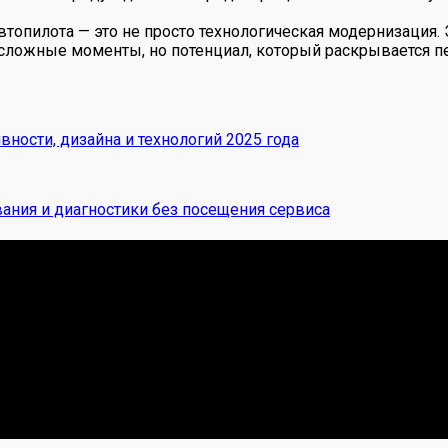
автопилота — это не просто технологическая модернизация
сложные моменты, но потенциал, который раскрывается п
ности, дизайна и технологий 2025 года
ания и диагностики без посещения сервиса
 Я. Делюсь реальными кейсами из сервиса, лайфхаками и ч