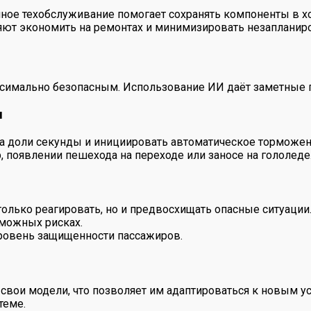
ое техобслуживание помогает сохранять компоненты в хо
ют экономить на ремонтах и минимизировать незапланиро
аксимально безопасным. Использование ИИ даёт заметные
и
 доли секунды и инициировать автоматическое торможени
 появлении пешехода на переходе или заносе на гололеде
лько реагировать, но и предвосхищать опасные ситуации. 
зможных рисках.
уровень защищенности пассажиров.
 свои модели, что позволяет им адаптироваться к новым 
теме.