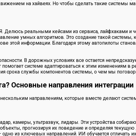
вижением на хайвеях. Но чтобы сделать такие системы м
 Я. Делюсь реальными кейсами из сервиса, лайфхаками и ч
бавление умных алгоритмов. Это создание такой системы, 
ове этой информации. Благодаря этому автопилоты станов
пасности. В дорожных условиях все остается непредсказу
 помогает системе адаптироваться к этим изменениям в 
ия срока службы компонентов системы, о чем мы поговор
а? Основные направления интеграции
по нескольким направлениям, которые вместе делают сис
адар, камеры, ультразвук, лидары. Эти устройства собира
 объекты, прогнозируя их поведение и определяя текущу
 одно из ключевых направлений. ИИ обучается отличать и