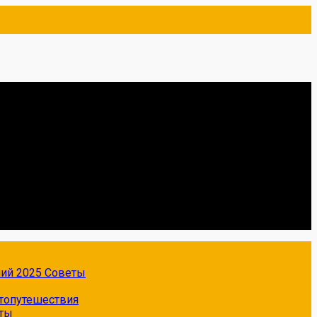
ний 2025
Советы
топутешествия
ты