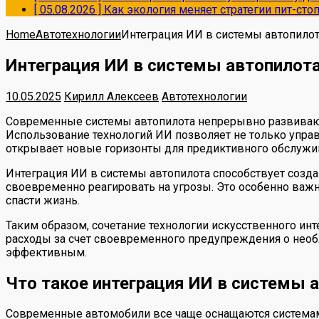
[ 05.08.2026 ]
Как экология меняет стратегии пит-ст
Home
Автотехнологии
Интеграция ИИ в системы автопило
Интеграция ИИ в системы автопилот
10.05.2025
Кирилл Алексеев
Автотехнологии
Современные системы автопилота непрерывно развиваютс
Использование технологий ИИ позволяет не только управ
открывает новые горизонты для предиктивного обслужи
Интеграция ИИ в системы автопилота способствует созд
своевременно реагировать на угрозы. Это особенно важ
спасти жизнь.
Таким образом, сочетание технологии искусственного инт
расходы за счет своевременного предупреждения о необ
эффективным.
Что такое интеграция ИИ в системы а
Современные автомобили все чаще оснащаются системами