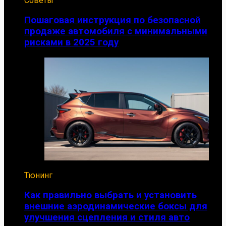
Советы
Пошаговая инструкция по безопасной
продаже автомобиля с минимальными
рисками в 2025 году
Тюнинг
Как правильно выбрать и установить
внешние аэродинамические боксы для
улучшения сцепления и стиля авто