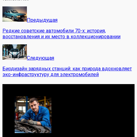
Предыдущая
Редкие советские автомобили 70-х: история,
восстановления и их место в коллекционировании
Следующая
Биодизайн зарядных станций: как природа вдохновляет
эко-инфраструктуру для электромобилей
Обо мне