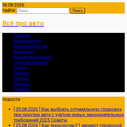
06.08.2026
Найти:
Всё про авто
Главная
Автоновости
Автотехнологии
Автоспорт
Автопутешествия
Электромобили
Ретро
Ремонт
Тюнинг
Обзоры
Советы
Новости
[ 05.08.2026 ]
Как выбрать оптимальную страховку
при покупке авто с учетом новых законодательных
требований 2025
Советы
[ 05.08.2026 ]
Как технологии F1 меняют городской