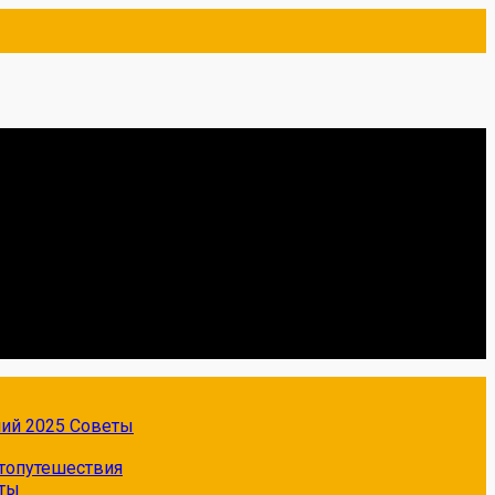
ний 2025
Советы
топутешествия
ты