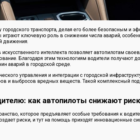
городского транспорта, делая его более безопасным и э
грают ключевую роль в снижении числа аварий, особенно 
й движения.
 искусственного интеллекта позволяет автопилотам своев
рование. Благодаря этим технологиям водители получают 
ин аварий в городской среде.
ческого управления и интеграции с городской инфраструк
ов и выбросов вредных веществ. Такой комплексный подх
елю: как автопилоты снижают риск ав
анство, которое предъявляет особые требования к водит
создает риски, и тут на помощь приходят инновационные 