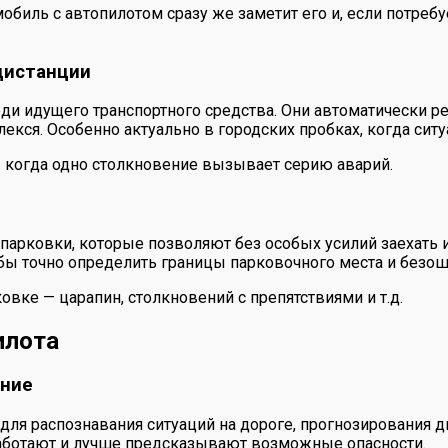
биль с автопилотом сразу же заметит его и, если потребуе
дистанции
еди идущего транспортного средства. Они автоматически 
екся. Особенно актуально в городских пробках, когда ситу
— когда одно столкновение вызывает серию аварий.
рковки, которые позволяют без особых усилий заехать и
обы точно определить границы парковочного места и безош
овке — царапин, столкновений с препятствиями и т.д.
илота
ение
ля распознавания ситуаций на дороге, прогнозирования д
работают и лучше предсказывают возможные опасности.