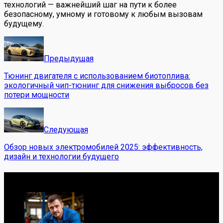
технологий — важнейший шаг на пути к более
безопасному, умному и готовому к любым вызовам
будущему.
Предыдущая
Тюнинг двигателя с использованием биотоплива:
экологичный чип-тюнинг для снижения выбросов без
потери мощности
Следующая
Обзор новых электромобилей 2025: эффективность,
дизайн и технологии будущего
Обо мне