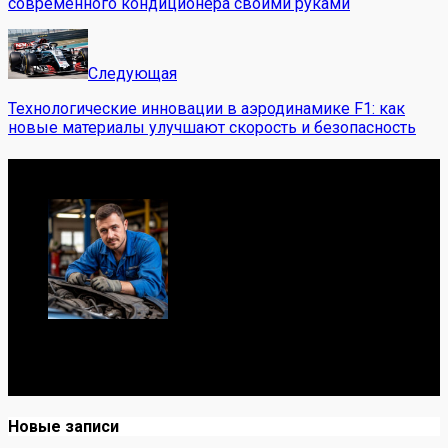
современного кондиционера своими руками
Следующая
Технологические инновации в аэродинамике F1: как
новые материалы улучшают скорость и безопасность
Обо мне
Я механик с 10-летним опытом, знаю автомобили от А
до Я. Делюсь реальными кейсами из сервиса,
лайфхаками и честными мнениями о запчастях.
Новые записи