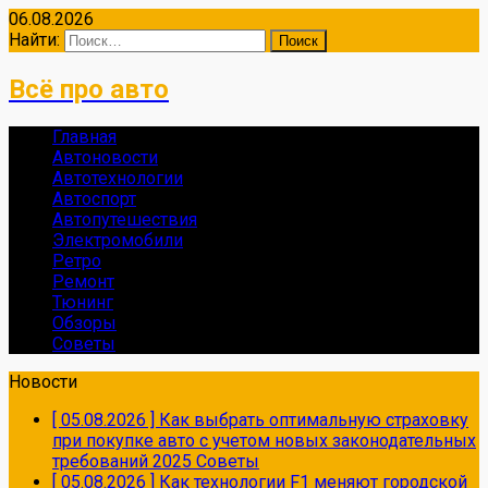
06.08.2026
Найти:
Всё про авто
Главная
Автоновости
Автотехнологии
Автоспорт
Автопутешествия
Электромобили
Ретро
Ремонт
Тюнинг
Обзоры
Советы
Новости
[ 05.08.2026 ]
Как выбрать оптимальную страховку
при покупке авто с учетом новых законодательных
требований 2025
Советы
[ 05.08.2026 ]
Как технологии F1 меняют городской