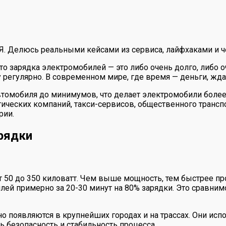
 Я. Делюсь реальными кейсами из сервиса, лайфхаками и ч
то зарядка электромобилей — это либо очень долго, либо 
 регулярно. В современном мире, где время — деньги, ждат
автомобиля до минимумов, что делает электромобили бол
тических компаний, такси-сервисов, общественного трансп
рии.
рядки
50 до 350 киловатт. Чем выше мощность, тем быстрее про
й примерно за 20-30 минут на 80% зарядки. Это сравним
о появляются в крупнейших городах и на трассах. Они ис
ь безопасность и стабильность процесса.