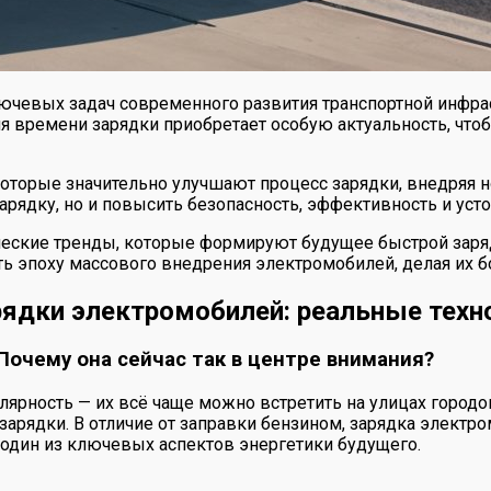
ючевых задач современного развития транспортной инфрас
 времени зарядки приобретает особую актуальность, что
которые значительно улучшают процесс зарядки, внедряя 
зарядку, но и повысить безопасность, эффективность и ус
еские тренды, которые формируют будущее быстрой зарядк
ть эпоху массового внедрения электромобилей, делая их 
ядки электромобилей: реальные техно
Почему она сейчас так в центре внимания?
ность — их всё чаще можно встретить на улицах городов 
арядки. В отличие от заправки бензином, зарядка электро
 один из ключевых аспектов энергетики будущего.