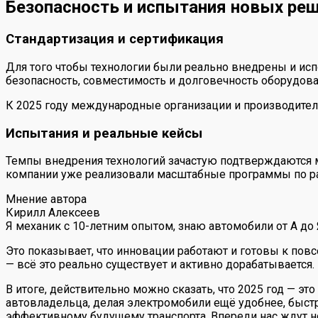
Безопасность и испытания новых ре
Стандартизация и сертификация
Для того чтобы технологии были реально внедрены и исп
безопасность, совместимость и долговечность оборудова
К 2025 году международные организации и производители
Испытания и реальные кейсы
Темпы внедрения технологий зачастую подтверждаются 
компании уже реализовали масштабные программы по ра
Мнение автора
Кирилл Алексеев
Я механик с 10-летним опытом, знаю автомобили от А до
Это показывает, что инновации работают и готовы к по
— всё это реально существует и активно дорабатывается.
В итоге, действительно можно сказать, что 2025 год — э
автовладельца, делая электромобили ещё удобнее, быстр
эффективному будущему транспорта. Впереди нас ждут н