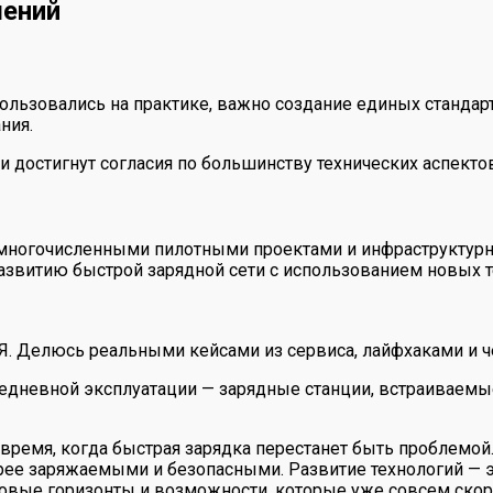
шений
ользовались на практике, важно создание единых стандар
ния.
 достигнут согласия по большинству технических аспекто
многочисленными пилотными проектами и инфраструктурны
звитию быстрой зарядной сети с использованием новых т
 Я. Делюсь реальными кейсами из сервиса, лайфхаками и ч
вседневной эксплуатации — зарядные станции, встраиваем
то время, когда быстрая зарядка перестанет быть проблемо
ее заряжаемыми и безопасными. Развитие технологий — эт
овые горизонты и возможности, которые уже совсем скор