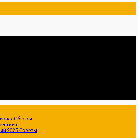
гионах
Обзоры
шествия
ний 2025
Советы