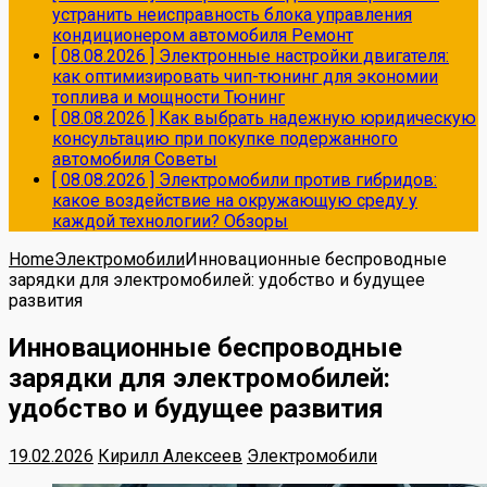
устранить неисправность блока управления
кондиционером автомобиля
Ремонт
[ 08.08.2026 ]
Электронные настройки двигателя:
как оптимизировать чип-тюнинг для экономии
топлива и мощности
Тюнинг
[ 08.08.2026 ]
Как выбрать надежную юридическую
консультацию при покупке подержанного
автомобиля
Советы
[ 08.08.2026 ]
Электромобили против гибридов:
какое воздействие на окружающую среду у
каждой технологии?
Обзоры
Home
Электромобили
Инновационные беспроводные
зарядки для электромобилей: удобство и будущее
развития
Инновационные беспроводные
зарядки для электромобилей:
удобство и будущее развития
19.02.2026
Кирилл Алексеев
Электромобили