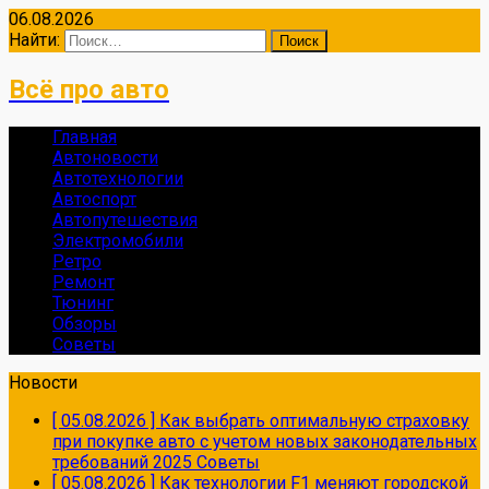
06.08.2026
Найти:
Всё про авто
Главная
Автоновости
Автотехнологии
Автоспорт
Автопутешествия
Электромобили
Ретро
Ремонт
Тюнинг
Обзоры
Советы
Новости
[ 05.08.2026 ]
Как выбрать оптимальную страховку
при покупке авто с учетом новых законодательных
требований 2025
Советы
[ 05.08.2026 ]
Как технологии F1 меняют городской