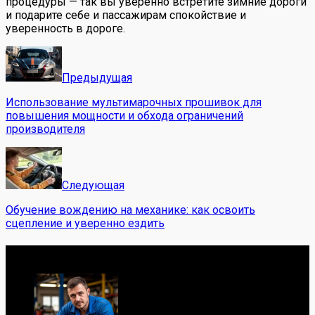
процедуры — так вы уверенно встретите зимние дороги
и подарите себе и пассажирам спокойствие и
уверенность в дороге.
Предыдущая
Использование мультимарочных прошивок для
повышения мощности и обхода ограничений
производителя
Следующая
Обучение вождению на механике: как освоить
сцепление и уверенно ездить
Обо мне