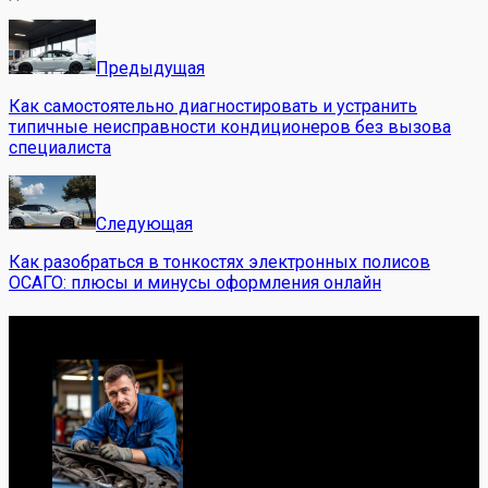
Предыдущая
Как самостоятельно диагностировать и устранить
типичные неисправности кондиционеров без вызова
специалиста
Следующая
Как разобраться в тонкостях электронных полисов
ОСАГО: плюсы и минусы оформления онлайн
Обо мне