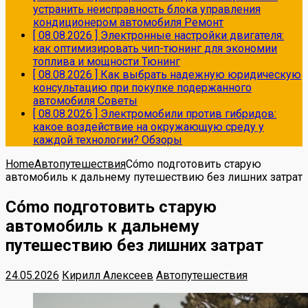
устранить неисправность блока управления
кондиционером автомобиля
Ремонт
[ 08.08.2026 ]
Электронные настройки двигателя:
как оптимизировать чип-тюнинг для экономии
топлива и мощности
Тюнинг
[ 08.08.2026 ]
Как выбрать надежную юридическую
консультацию при покупке подержанного
автомобиля
Советы
[ 08.08.2026 ]
Электромобили против гибридов:
какое воздействие на окружающую среду у
каждой технологии?
Обзоры
Home
Автопутешествия
Cómo подготовить старую
автомобиль к дальнему путешествию без лишних затрат
Cómo подготовить старую
автомобиль к дальнему
путешествию без лишних затрат
24.05.2026
Кирилл Алексеев
Автопутешествия