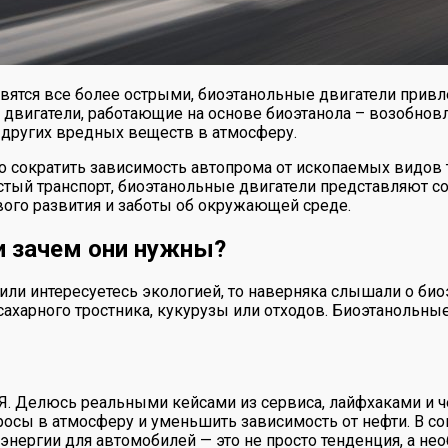
вятся все более острыми, биоэтанольные двигатели прив
вигатели, работающие на основе биоэтанола – возобновля
 других вредных веществ в атмосферу.
о сократить зависимость автопрома от ископаемых видов т
стый транспорт, биоэтанольные двигатели представляют с
вого развития и заботы об окружающей среде.
и зачем они нужны?
ли интересуетесь экологией, то наверняка слышали о биоэ
сахарного тростника, кукурузы или отходов. Биоэтанольные
 Я. Делюсь реальными кейсами из сервиса, лайфхаками и ч
росы в атмосферу и уменьшить зависимость от нефти. В с
в энергии для автомобилей — это не просто тенденция, а 