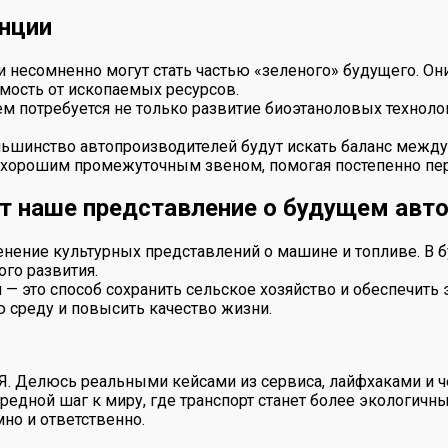
енции
и несомненно могут стать частью «зеленого» будущего. О
мость от ископаемых ресурсов.
 потребуется не только развитие биоэтаноловых техноло
ьшинство автопроизводителей будут искать баланс между
ь хорошим промежуточным звеном, помогая постепенно пе
т наше представление о будущем авто
менение культурных представлений о машине и топливе. В
го развития.
 — это способ сохранить сельское хозяйство и обеспечить
 среду и повысить качество жизни.
 Я. Делюсь реальными кейсами из сервиса, лайфхаками и ч
ередной шаг к миру, где транспорт станет более экологич
но и ответственно.