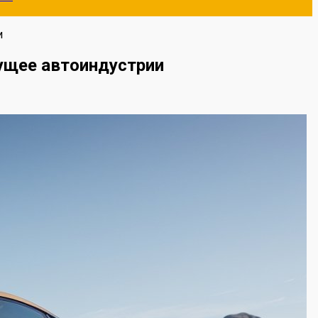
и
дущее автоиндустрии