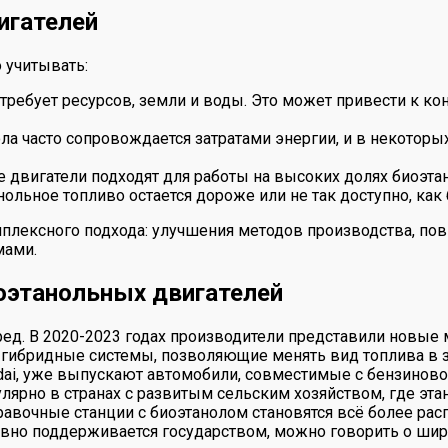
игателей
 учитывать:
 требует ресурсов, земли и воды. Это может привести к к
ла часто сопровождается затратами энергии, и в некоторы
 двигатели подходят для работы на высоких долях биоэта
ольное топливо остается дороже или не так доступно, как 
мплексного подхода: улучшения методов производства, п
мами.
оэтанольных двигателей
ред. В 2020-2023 годах производители представили новые
и гибридные системы, позволяющие менять вид топлива в з
undai, уже выпускают автомобили, совместимые с бензино
улярно в странах с развитым сельским хозяйством, где эта
равочные станции с биоэтанолом становятся всё более ра
тивно поддерживается государством, можно говорить о ши