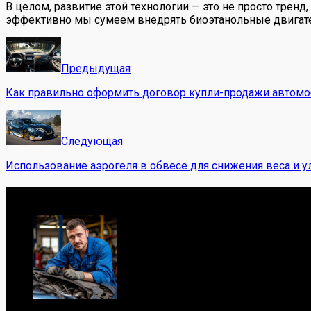
В целом, развитие этой технологии — это не просто тренд
эффективно мы сумеем внедрять биоэтанольные двигател
Предыдущая
Как правильно оформить договор купли-продажи автомо
Следующая
Использование аэрогеля в обвесе для снижения веса и 
Обо мне