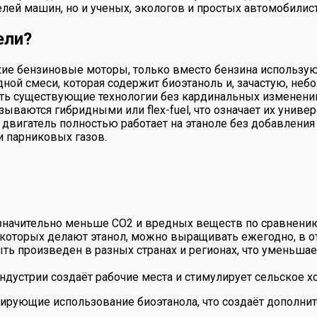
ей машин, но и ученых, экологов и простых автомобилис
ели?
кие бензиновые моторы, только вместо бензина использую
дной смеси, которая содержит биоэтаноль и, зачастую, неб
ь существующие технологии без кардинальных изменений 
ываются гибридными или flex-fuel, что означает их универ
 двигатель полностью работает на этаноле без добавления
 парниковых газов.
 значительно меньше CO2 и вредных веществ по сравнени
 которых делают этанол, можно выращивать ежегодно, в от
ть произведен в разных странах и регионах, что уменьшае
дустрии создаёт рабочие места и стимулирует сельское хо
ирующие использование биоэтанола, что создаёт дополнит