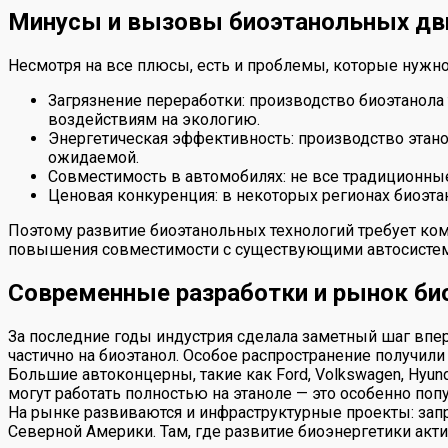
Минусы и вызовы биоэтанольных дв
Несмотря на все плюсы, есть и проблемы, которые нужно
Загрязнение переработки: производство биоэтанола
воздействиям на экологию.
Энергетическая эффективность: производство этано
ожидаемой.
Совместимость в автомобилях: не все традиционные
Ценовая конкуренция: в некоторых регионах биоэтан
Поэтому развитие биоэтанольных технологий требует ко
повышения совместимости с существующими автосисте
Современные разработки и рынок би
За последние годы индустрия сделала заметный шаг впе
частично на биоэтанол. Особое распространение получил
Большие автоконцерны, такие как Ford, Volkswagen, Hy
могут работать полностью на этаноле — это особенно поп
На рынке развиваются и инфраструктурные проекты: зап
Северной Америки. Там, где развитие биоэнергетики ак