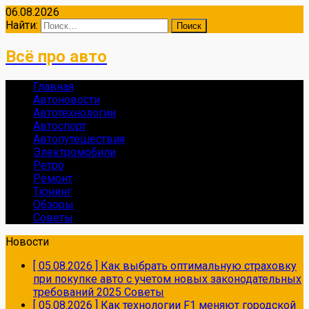
06.08.2026
Найти:
Всё про авто
Главная
Автоновости
Автотехнологии
Автоспорт
Автопутешествия
Электромобили
Ретро
Ремонт
Тюнинг
Обзоры
Советы
Новости
[ 05.08.2026 ]
Как выбрать оптимальную страховку
при покупке авто с учетом новых законодательных
требований 2025
Советы
[ 05.08.2026 ]
Как технологии F1 меняют городской