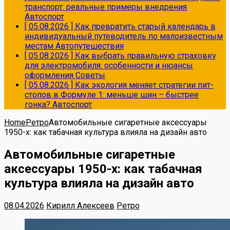
транспорт: реальные примеры внедрения
Автоспорт
[ 05.08.2026 ]
Как превратить старый календарь в
индивидуальный путеводитель по малоизвестным
местам
Автопутешествия
[ 05.08.2026 ]
Как выбрать правильную страховку
для электромобиля: особенности и нюансы
оформления
Советы
[ 05.08.2026 ]
Как экология меняет стратегии пит-
стопов в Формуле 1: меньше шин – быстрее
гонка?
Автоспорт
Home
Ретро
Автомобильные сигаретные аксессуары
1950-х: как табачная культура влияла на дизайн авто
Автомобильные сигаретные
аксессуары 1950-х: как табачная
культура влияла на дизайн авто
08.04.2026
Кирилл Алексеев
Ретро