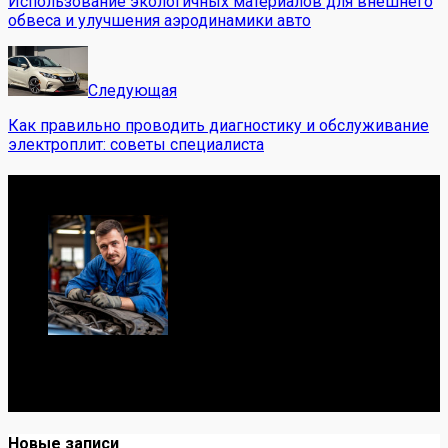
Использование экологичных материалов для внешнего
обвеса и улучшения аэродинамики авто
Следующая
Как правильно проводить диагностику и обслуживание
электроплит: советы специалиста
Обо мне
Я механик с 10-летним опытом, знаю автомобили от А
до Я. Делюсь реальными кейсами из сервиса,
лайфхаками и честными мнениями о запчастях.
Новые записи