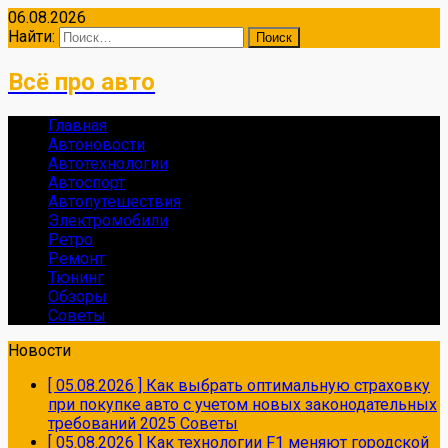
06.08.2026
Найти:
Всё про авто
Главная
Автоновости
Автотехнологии
Автоспорт
Автопутешествия
Электромобили
Ретро
Ремонт
Тюнинг
Обзоры
Советы
Новости
[ 05.08.2026 ]
Как выбрать оптимальную страховку
при покупке авто с учетом новых законодательных
требований 2025
Советы
[ 05.08.2026 ]
Как технологии F1 меняют городской